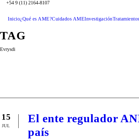
+54 9 (11) 2164-8107
Inicio
¿Qué es AME?
Cuidados AME
Investigación
Tratamiento
TAG
Evrysdi
El ente regulador AN
15
JUL
país