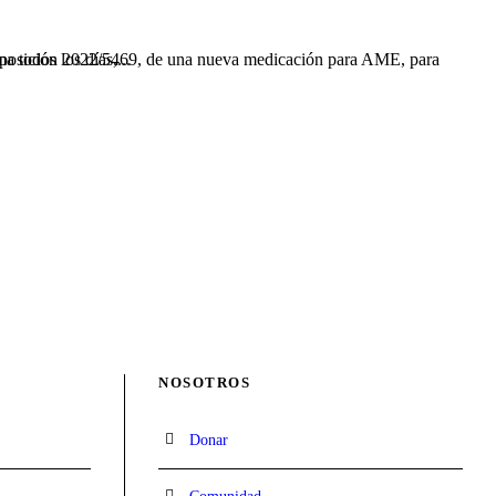
nto oral, que se toma todos los días,...
NOSOTROS
Donar