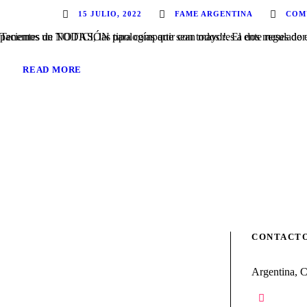
15 JULIO, 2022
FAME ARGENTINA
COM
Tenemos un NOTICIÓN para compartir con todos!!. El ente regulador ANMAT ha concluido el proceso de registro en nuestro país, según disposición 2022/546
READ MORE
CONTACT
Argentina, 
+54 9 (