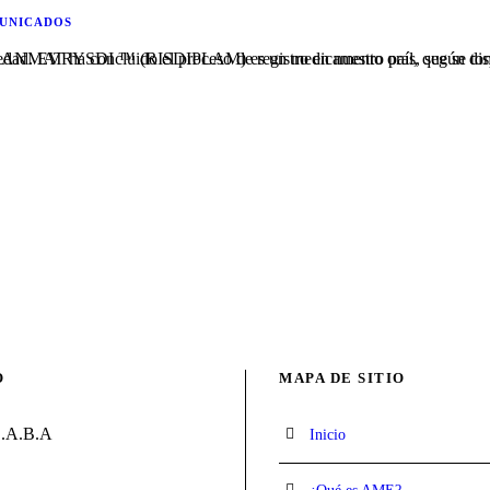
UNICADOS
9, de una nueva medicación para AME, para pacientes de TODAS, las tipologías que sean mayores a dos meses de edad. EVRYSDI ™ (RISDIPLAM) es un medicame
O
MAPA DE SITIO
C.A.B.A
Inicio
11) 2164-8107